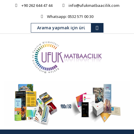
+90 262 644 47 44
info@ufukmatbaacilik.com
Whatsapp: 0532 571 00 30