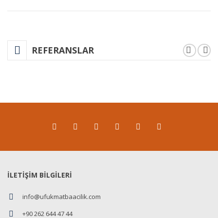
REFERANSLAR
İLETİŞİM BİLGİLERİ
info@ufukmatbaacilik.com
+90 262 644 47 44