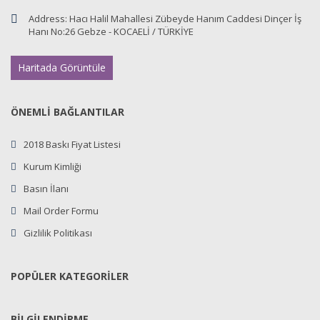
Address:
Hacı Halil Mahallesi Zübeyde Hanım Caddesi Dinçer İş
Hanı No:26 Gebze - KOCAELİ / TÜRKİYE
Haritada Görüntüle
ÖNEMLİ BAĞLANTILAR
2018 Baskı Fiyat Listesi
Kurum Kimliği
Basın İlanı
Mail Order Formu
Gizlilik Politikası
POPÜLER KATEGORİLER
BİLGİLENDİRME