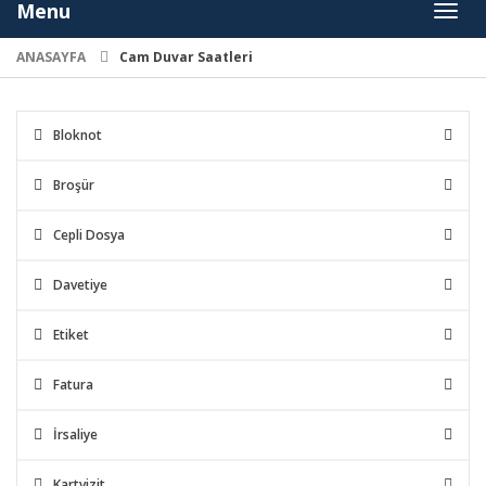
Menu
Toggl
naviga
ANASAYFA
Cam Duvar Saatleri
Bloknot
Broşür
Cepli Dosya
Davetiye
Etiket
Fatura
İrsaliye
Kartvizit