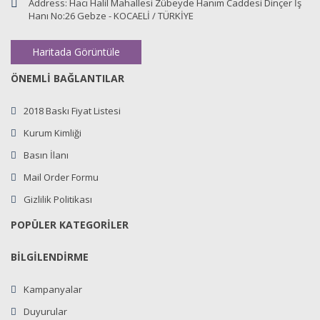
Address:
Hacı Halil Mahallesi Zübeyde Hanım Caddesi Dinçer İş
Hanı No:26 Gebze - KOCAELİ / TÜRKİYE
Haritada Görüntüle
ÖNEMLİ BAĞLANTILAR
2018 Baskı Fiyat Listesi
Kurum Kimliği
Basın İlanı
Mail Order Formu
Gizlilik Politikası
POPÜLER KATEGORİLER
BİLGİLENDİRME
Kampanyalar
Duyurular