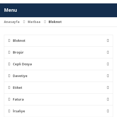
Menu
Toggl
navig
Anasayfa
Matbaa
Bloknot
Bloknot
Broşür
Cepli Dosya
Davetiye
Etiket
Fatura
İrsaliye