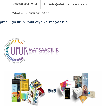
+90 262 644 47 44
info@ufukmatbaacilik.com
Whatsapp: 0532 571 00 30