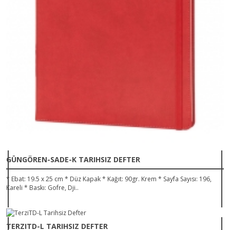
GÜNGÖREN-SADE-K TARIHSIZ DEFTER
* Ebat: 19.5 x 25 cm * Düz Kapak * Kağıt: 90gr. Krem * Sayfa Sayısı: 196,
Kareli * Baskı: Gofre, Dji..
TERZITD-L TARIHSIZ DEFTER