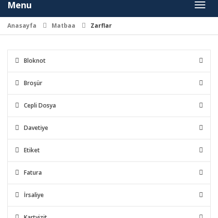
Menu
Toggl
naviga
Anasayfa
Matbaa
Zarflar
Bloknot
Broşür
Cepli Dosya
Davetiye
Etiket
Fatura
İrsaliye
Kartvizit