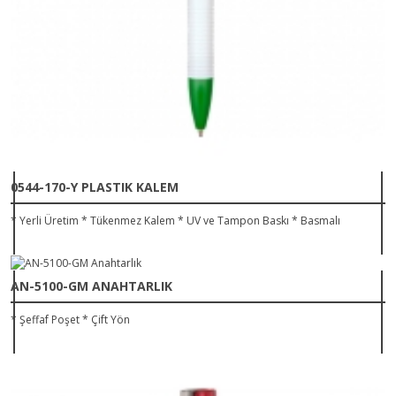
0544-170-Y PLASTIK KALEM
* Yerli Üretim * Tükenmez Kalem * UV ve Tampon Baskı * Basmalı
AN-5100-GM ANAHTARLIK
* Şeffaf Poşet * Çift Yön