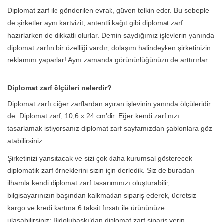
Diplomat zarf ile gönderilen evrak, güven telkin eder. Bu sebeple
de şirketler aynı kartvizit, antentli kağıt gibi diplomat zarf
hazırlarken de dikkatli olurlar. Demin saydığımız işlevlerin yanında
diplomat zarfın bir özelliği vardır; dolaşım halindeyken şirketinizin
reklamını yaparlar! Aynı zamanda görünürlüğünüzü de arttırırlar.
Diplomat zarf ölçüleri nelerdir?
Diplomat zarfı diğer zarflardan ayıran işlevinin yanında ölçüleridir
de. Diplomat zarf; 10,6 x 24 cm’dir. Eğer kendi zarfınızı
tasarlamak istiyorsanız diplomat zarf sayfamızdan şablonlara göz
atabilirsiniz.
Şirketinizi yansıtacak ve sizi çok daha kurumsal gösterecek
diplomatik zarf örneklerini sizin için derledik. Siz de buradan
ilhamla kendi diplomat zarf tasarımınızı oluşturabilir,
bilgisayarınızın başından kalkmadan sipariş ederek, ücretsiz
kargo ve kredi kartına 6 taksit fırsatı ile ürününüze
ulaşabilirsiniz: Bidolubaskı’dan diplomat zarf sipariş verin.