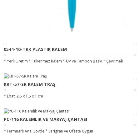
0544-10-TRK PLASTIK KALEM
* Yerli Üretim * Tükenmez Kalem * UV ve Tampon Baskı * Çevirmeli
KRT-57-SR KALEM TRAŞ
* Ebat: 2,5 x 1,5 x 1 cm
PC-116 KALEMLIK VE MAKYAJ ÇANTASI
* Fermuarlı Ana Gövde * Serigrafi ve Ofsete Uygun