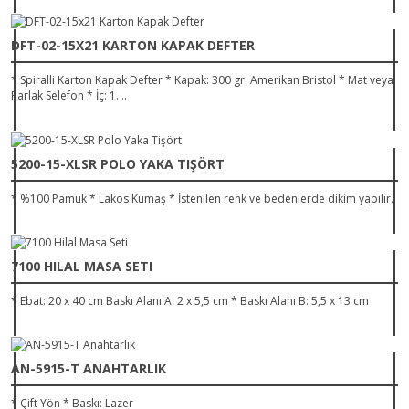
DFT-02-15X21 KARTON KAPAK DEFTER
* Spiralli Karton Kapak Defter * Kapak: 300 gr. Amerikan Bristol * Mat veya
Parlak Selefon * İç: 1. ..
5200-15-XLSR POLO YAKA TIŞÖRT
* %100 Pamuk * Lakos Kumaş * İstenilen renk ve bedenlerde dikim yapılır.
7100 HILAL MASA SETI
* Ebat: 20 x 40 cm Baskı Alanı A: 2 x 5,5 cm * Baskı Alanı B: 5,5 x 13 cm
AN-5915-T ANAHTARLIK
* Çift Yön * Baskı: Lazer