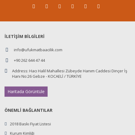
İLETİŞİM BİLGİLERİ
info@ufukmatbaacilik.com
+90 262 644 47 44
Address:
Hacı Halil Mahallesi Zübeyde Hanım Caddesi Dinçer İş
Hanı No:26 Gebze - KOCAELİ / TÜRKİYE
Haritada Görüntüle
ÖNEMLİ BAĞLANTILAR
2018 Baskı Fiyat Listesi
Kurum Kimliği