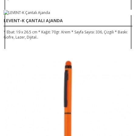
LEVENT-K ÇANTALI AJANDA
* Ebat: 19 x 26.5 cm * Kağıt: 70gr. Krem * Sayfa Sayısı: 336, Çizgili * Baskı:
Gofre, Lazer, Dijital..