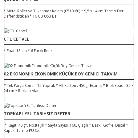
* Metal Roller ve Tükenmez Kalem (0510-60) * 9,5 x 14 cm Termo Deri
Defter (İstiklal) * 16 GB USB Be..
CTL CETVEL
* Ebat: 15 cm * 6 Farklı Renk
02 EKONOMIK EKONOMIK KÜÇÜK BOY GEMICI TAKVIM
* Tek Parça Spiralli 12 Yaprak * Alt Karton : 450gr Exprint * Blok Ebadı: 32 x
24 cm * Reklam Alanı..
TOPKAPI-YSL TARIHSIZ DEFTER
* Kağıt: 70 gr. Nostaljik * Sayfa Sayısı: 160, Çizgili * Baskı: Gofre, Dijital *
Kapak: Termo PU Se..